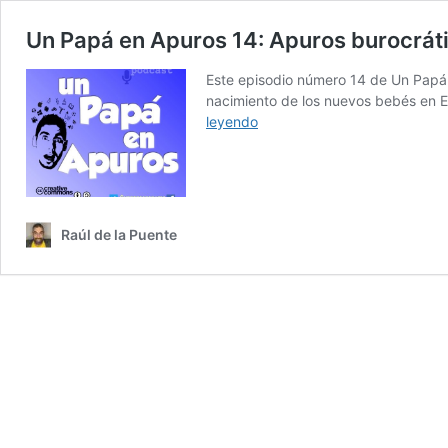
Un Papá en Apuros 14: Apuros burocráti
Este episodio número 14 de Un Papá 
nacimiento de los nuevos bebés en Es
Un
leyendo
Papá
en
Apuros
14:
Apuros
Raúl de la Puente
burocráticos
–
Trámites
básicos
tras
el
nacimiento
de
bebés