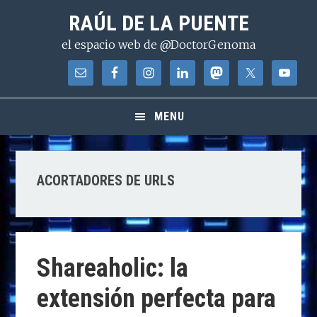
Saltar
Saltar
Saltar
RAÚL DE LA PUENTE
a
al
a
el espacio web de @DoctorGenoma
la
contenido
la
navegación
principal
barra
principal
lateral
principal
MENU
ACORTADORES DE URLS
Shareaholic: la
extensión perfecta para