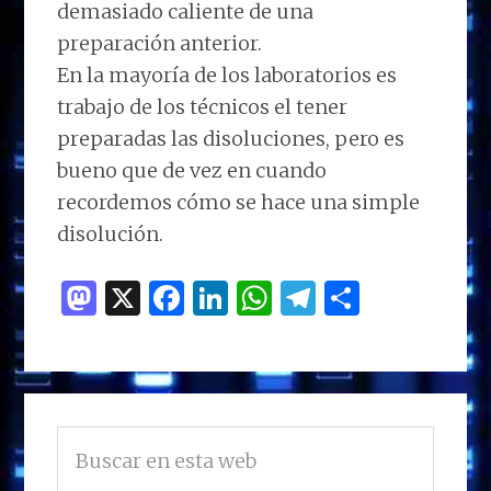
demasiado caliente de una
preparación anterior.
En la mayoría de los laboratorios es
trabajo de los técnicos el tener
preparadas las disoluciones, pero es
bueno que de vez en cuando
recordemos cómo se hace una simple
disolución.
M
X
F
Li
W
T
C
as
a
n
h
el
o
to
ce
k
at
e
m
d
b
e
s
g
p
BARRA
o
o
dI
A
ra
ar
Buscar
LATERAL
n
o
n
p
m
ti
en
PRINCIPAL