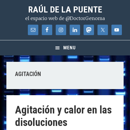
Saltar
Saltar
Saltar
RAÚL DE LA PUENTE
a
al
a
el espacio web de @DoctorGenoma
la
contenido
la
navegación
principal
barra
principal
lateral
principal
MENU
AGITACIÓN
Agitación y calor en las
disoluciones