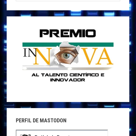
esta
k
p
r
web
PERFIL DE MASTODON