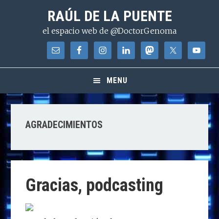
Saltar
Saltar
Saltar
RAÚL DE LA PUENTE
a
al
a
el espacio web de @DoctorGenoma
la
contenido
la
navegación
principal
barra
principal
lateral
principal
MENU
AGRADECIMIENTOS
Gracias, podcasting