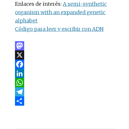
Enlaces de interés:
A semi-synthetic
organism with an expanded genetic
alphabet
Código para leer y escribir con ADN
M
a
X
s
F
t
a
L
o
c
i
W
d
e
n
h
T
o
b
k
a
e
C
n
o
e
t
l
o
BARRA
o
d
s
e
m