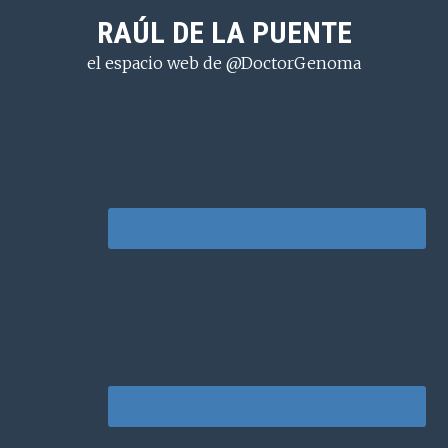
Saltar
Saltar
Saltar
RAÚL DE LA PUENTE
a
al
a
el espacio web de @DoctorGenoma
la
contenido
la
navegación
principal
barra
principal
lateral
principal