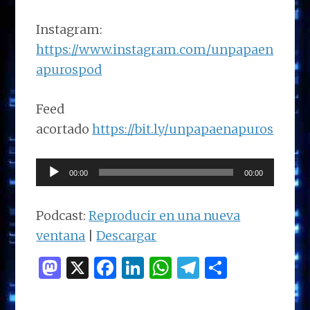
Instagram:
https://www.instagram.com/unpapaen
apurospod
Feed
acortado
https://bit.ly/unpapaenapuros
Reproductor
00:00
00:00
de
audio
Podcast:
Reproducir en una nueva
ventana
|
Descargar
M
X
F
Li
W
T
C
as
a
n
h
el
o