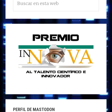
LATERAL
n
o
n
p
m
ti
en
PRINCIPAL
esta
k
p
r
web
PERFIL DE MASTODON