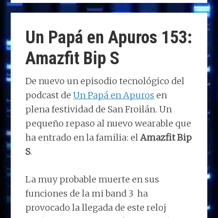
to
ce
k
at
e
m
d
b
e
s
g
p
o
o
dI
A
ra
ar
Un Papá en Apuros 153:
n
o
n
p
m
ti
Amazfit Bip S
k
p
r
De nuevo un episodio tecnológico del
podcast de
Un Papá en Apuros
en
plena festividad de San Froilán. Un
pequeño repaso al nuevo wearable que
ha entrado en la familia: el
Amazfit Bip
S
.
La muy probable muerte en sus
funciones de la mi band 3 ha
provocado la llegada de este reloj