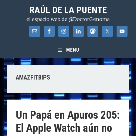
Saltar
Saltar
Saltar
RAÚL DE LA PUENTE
a
al
a
el espacio web de @DoctorGenoma
la
contenido
la
navegación
principal
barra
principal
lateral
principal
MENU
AMAZFITBIPS
Un Papá en Apuros 205:
El Apple Watch aún no