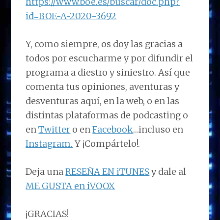
https://www.boe.es/buscar/doc.php?
id=BOE-A-2020-3692
Y, como siempre, os doy las gracias a
todos por escucharme y por difundir el
programa a diestro y siniestro. Así que
comenta tus opiniones, aventuras y
desventuras aquí, en la web, o en las
distintas plataformas de podcasting o
en
Twitter
o en
Facebook
…incluso en
Instagram.
Y ¡Compártelo!.
Deja una
RESEÑA EN iTUNES
y dale al
ME GUSTA en iVOOX
¡GRACIAS!