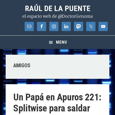
Saltar
Saltar
Saltar
RAÚL DE LA PUENTE
a
al
a
el espacio web de @DoctorGenoma
la
contenido
la
navegación
principal
barra
principal
lateral
principal
MENU
AMIGOS
Un Papá en Apuros 221:
Splitwise para saldar