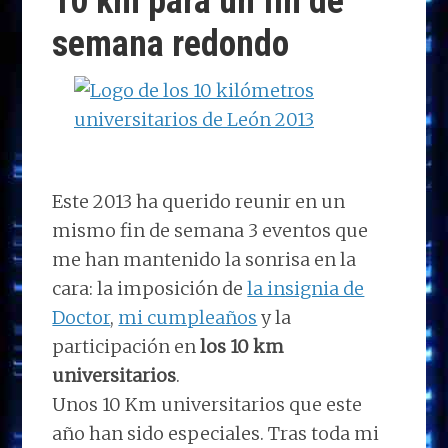
10 km para un fin de
n
o
n
p
m
ti
semana redondo
k
p
r
Este 2013 ha querido reunir en un
mismo fin de semana 3 eventos que
me han mantenido la sonrisa en la
cara: la imposición de
la insignia de
Doctor
,
mi cumpleaños
y la
participación en
los 10 km
universitarios
.
Unos 10 Km universitarios que este
año han sido especiales. Tras toda mi