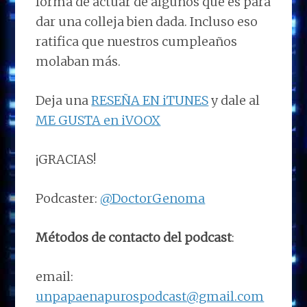
forma de actuar de algunos que es para
dar una colleja bien dada. Incluso eso
ratifica que nuestros cumpleaños
molaban más.
Deja una
RESEÑA EN iTUNES
y dale al
ME GUSTA en iVOOX
¡GRACIAS!
Podcaster:
@DoctorGenoma
Métodos de contacto del podcast
:
email:
unpapaenapurospodcast@gmail.com