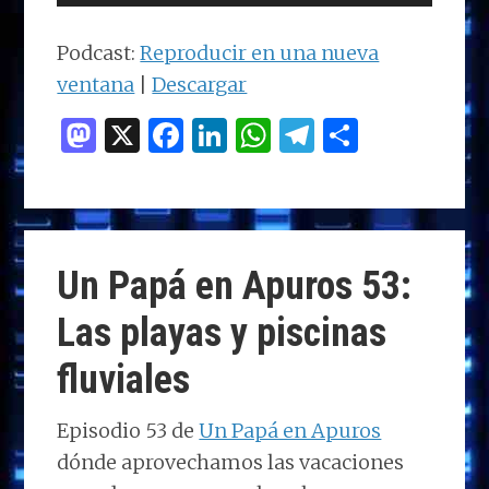
de
audio
Podcast:
Reproducir en una nueva
ventana
|
Descargar
M
X
F
Li
W
T
C
as
a
n
h
el
o
to
ce
k
at
e
m
d
b
e
s
g
p
o
o
dI
A
ra
ar
Un Papá en Apuros 53:
n
o
n
p
m
ti
Las playas y piscinas
k
p
r
fluviales
Episodio 53 de
Un Papá en Apuros
dónde aprovechamos las vacaciones