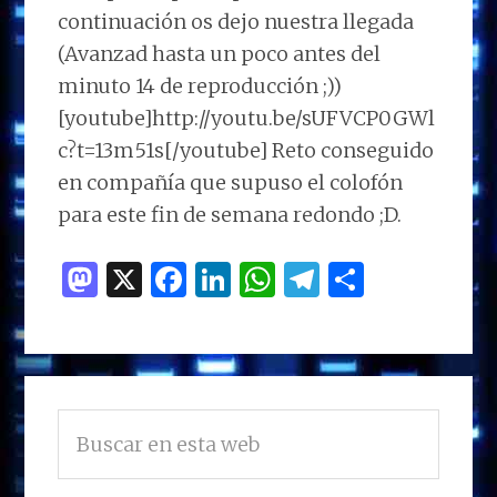
continuación os dejo nuestra llegada
(Avanzad hasta un poco antes del
minuto 14 de reproducción ;))
[youtube]http://youtu.be/sUFVCP0GWl
c?t=13m51s[/youtube] Reto conseguido
en compañía que supuso el colofón
para este fin de semana redondo ;D.
M
X
F
Li
W
T
C
as
a
n
h
el
o
to
ce
k
at
e
m
d
b
e
s
g
p
BARRA
o
o
dI
A
ra
ar
Buscar
LATERAL
n
o
n
p
m
ti
en
PRINCIPAL
esta
k
p
r