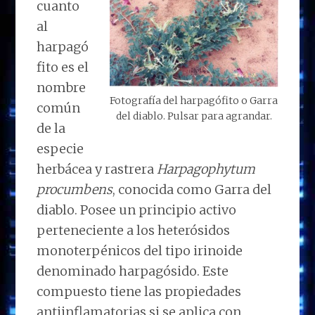
cuanto
al
harpagó
fito es el
nombre
Fotografía del harpagófito o Garra
común
del diablo. Pulsar para agrandar.
de la
especie
herbácea y rastrera
Harpagophytum
procumbens
, conocida como Garra del
diablo. Posee un principio activo
perteneciente a los heterósidos
monoterpénicos del tipo irinoide
denominado harpagósido. Este
compuesto tiene las propiedades
antiinflamatorias si se aplica con