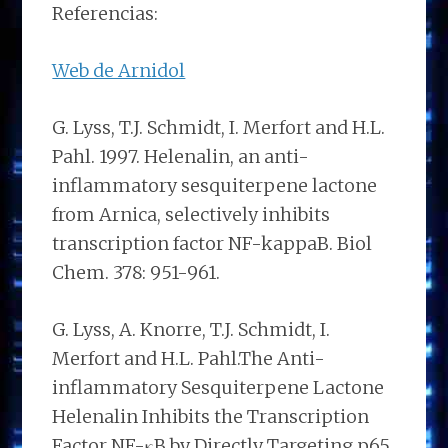
Referencias:
Web de Arnidol
G. Lyss, T.J. Schmidt, I. Merfort and H.L.
Pahl. 1997. Helenalin, an anti-
inflammatory sesquiterpene lactone
from Arnica, selectively inhibits
transcription factor NF-kappaB. Biol
Chem. 378: 951-961.
G. Lyss, A. Knorre, T.J. Schmidt, I.
Merfort and H.L. Pahl.The Anti-
inflammatory Sesquiterpene Lactone
Helenalin Inhibits the Transcription
Factor NF-κB by Directly Targeting p65.