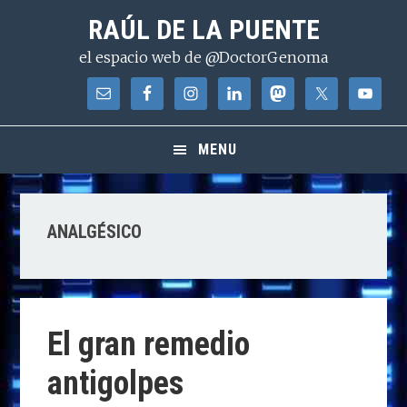
Saltar
Saltar
Saltar
RAÚL DE LA PUENTE
a
al
a
el espacio web de @DoctorGenoma
la
contenido
la
navegación
principal
barra
principal
lateral
principal
MENU
ANALGÉSICO
El gran remedio
antigolpes