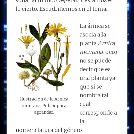
sonar al mundo vegetal. Y estamos en
lo cierto. Escudriñemos en el tema.
La árnica se
asocia a la
planta
Arnica
montana
, pero
no se puede
decir que es
una planta ya
que si se
nombra tal
Ilustración de la Arnica
cuál
montana. Pulsar para
corresponde a
agrandar.
la
nomenclatura del género