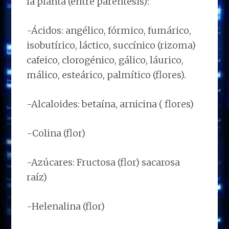
la planta (entre paréntesis):
-Ácidos: angélico, fórmico, fumárico,
isobutírico, láctico, succínico (rizoma)
cafeico, clorogénico, gálico, láurico,
málico, esteárico, palmítico (flores).
-Alcaloides: betaína, arnicina ( flores)
-Colina (flor)
-Azúcares: Fructosa (flor) sacarosa
raíz)
-Helenalina (flor)