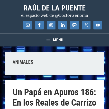
Saltar
Saltar
Saltar
RAÚL DE LA PUENTE
a
al
a
el espacio web de @DoctorGenoma
la
contenido
la
navegación
principal
barra
principal
lateral
principal
MENU
ANIMALES
Un Papá en Apuros 186:
En los Reales de Carrizo