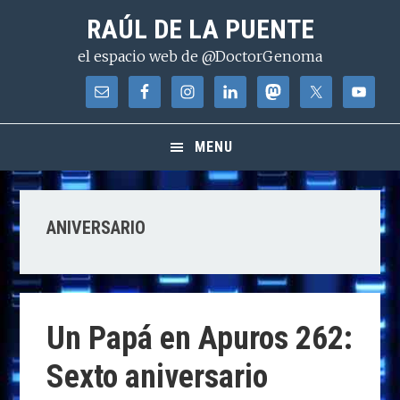
Saltar
Saltar
Saltar
RAÚL DE LA PUENTE
a
al
a
el espacio web de @DoctorGenoma
la
contenido
la
navegación
principal
barra
principal
lateral
principal
MENU
ANIVERSARIO
Un Papá en Apuros 262:
Sexto aniversario