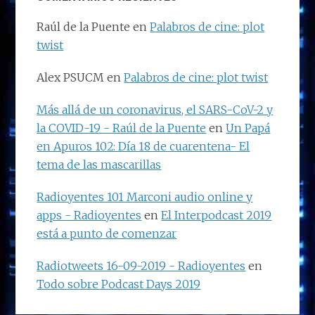
Raúl de la Puente
en
Palabros de cine: plot
twist
Alex PSUCM
en
Palabros de cine: plot twist
Más allá de un coronavirus, el SARS-CoV-2 y
la COVID-19 - Raúl de la Puente
en
Un Papá
en Apuros 102: Día 18 de cuarentena- El
tema de las mascarillas
Radioyentes 101 Marconi audio online y
apps - Radioyentes
en
El Interpodcast 2019
está a punto de comenzar
Radiotweets 16-09-2019 - Radioyentes
en
Todo sobre Podcast Days 2019