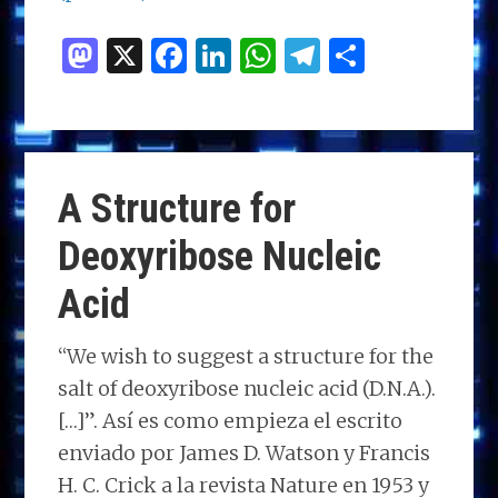
M
X
F
Li
W
T
C
as
a
n
h
el
o
to
ce
k
at
e
m
d
b
e
s
g
p
o
o
dI
A
ra
ar
A Structure for
n
o
n
p
m
ti
Deoxyribose Nucleic
k
p
r
Acid
“We wish to suggest a structure for the
salt of deoxyribose nucleic acid (D.N.A.).
[…]”. Así es como empieza el escrito
enviado por James D. Watson y Francis
H. C. Crick a la revista Nature en 1953 y