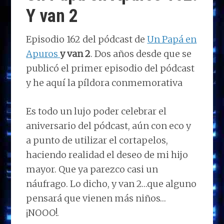
n
o
n
p
m
ti
Y van 2
k
p
r
Episodio 162 del pódcast de
Un Papá en
Apuros
y
van 2
. Dos años desde que se
publicó el primer episodio del pódcast
y he aquí la píldora conmemorativa
Es todo un lujo poder celebrar el
aniversario del pódcast, aún con eco y
a punto de utilizar el cortapelos,
haciendo realidad el deseo de mi hijo
mayor. Que ya parezco casi un
náufrago. Lo dicho, y van 2…que alguno
pensará que vienen más niños…
¡NOOO!.