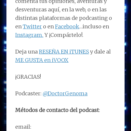
comenta tus opiniones, aventuras y
desventuras aquí, en la web, o en las
distintas plataformas de podcasting o
en
Twitter
o en
Facebook
…incluso en
Instagram.
Y ¡Compártelo!.
Deja una
RESEÑA EN iTUNES
y dale al
ME GUSTA en iVOOX
¡GRACIAS!
Podcaster:
@DoctorGenoma
Métodos de contacto del podcast
:
email: