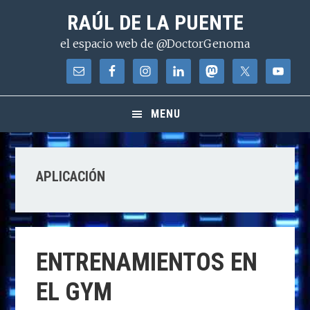
Saltar
Saltar
Saltar
RAÚL DE LA PUENTE
a
al
a
el espacio web de @DoctorGenoma
la
contenido
la
navegación
principal
barra
principal
lateral
principal
MENU
APLICACIÓN
ENTRENAMIENTOS EN
EL GYM