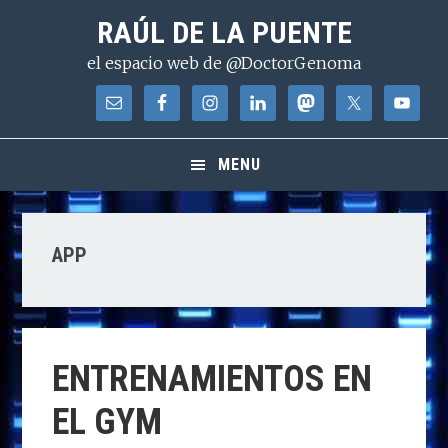
Saltar
Saltar
Saltar
RAÚL DE LA PUENTE
a
al
a
el espacio web de @DoctorGenoma
la
contenido
la
navegación
principal
barra
principal
lateral
principal
MENU
APP
ENTRENAMIENTOS EN
EL GYM