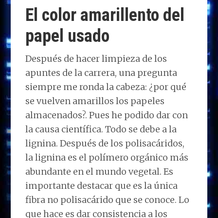
o
o
dI
A
ra
ar
El color amarillento del
n
o
n
p
m
ti
papel usado
k
p
r
Después de hacer limpieza de los
apuntes de la carrera, una pregunta
siempre me ronda la cabeza: ¿por qué
se vuelven amarillos los papeles
almacenados?. Pues he podido dar con
la causa científica. Todo se debe a la
lignina. Después de los polisacáridos,
la lignina es el polímero orgánico más
abundante en el mundo vegetal. Es
importante destacar que es la única
fibra no polisacárido que se conoce. Lo
que hace es dar consistencia a los