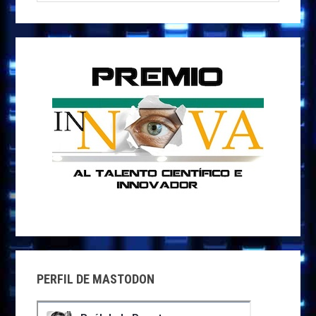
esta
k
p
r
web
PERFIL DE MASTODON