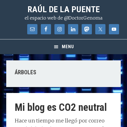
Saltar
Saltar
Saltar
RAÚL DE LA PUENTE
a
al
a
el espacio web de @DoctorGenoma
la
contenido
la
navegación
principal
barra
principal
lateral
principal
MENU
ÁRBOLES
Mi blog es CO2 neutral
Hace un tiempo me llegó por correo