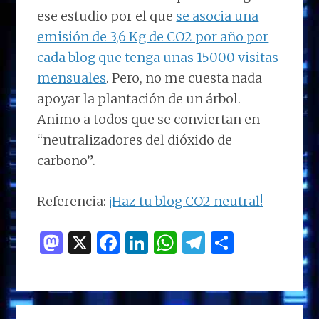
ese estudio por el que
se asocia una
emisión de 3,6 Kg de CO2 por año por
cada blog que tenga unas 15000 visitas
mensuales
. Pero, no me cuesta nada
apoyar la plantación de un árbol.
Animo a todos que se conviertan en
“neutralizadores del dióxido de
carbono”.
Referencia:
¡Haz tu blog CO2 neutral!
M
X
F
Li
W
T
C
as
a
n
h
el
o
to
ce
k
at
e
m
d
b
e
s
g
p