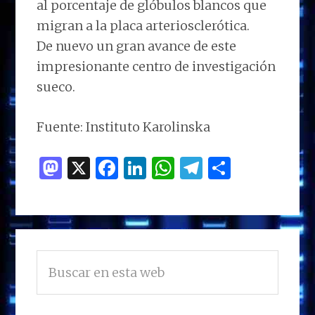
al porcentaje de glóbulos blancos que
migran a la placa arteriosclerótica.
De nuevo un gran avance de este
impresionante centro de investigación
sueco.
Fuente: Instituto Karolinska
M
X
F
Li
W
T
C
as
a
n
h
el
o
to
ce
k
at
e
m
d
b
e
s
g
p
BARRA
o
o
dI
A
ra
ar
Buscar
LATERAL
n
o
n
p
m
ti
en
PRINCIPAL
esta
k
p
r
web