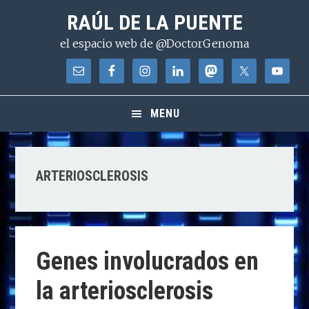
Saltar
Saltar
Saltar
RAÚL DE LA PUENTE
a
al
a
el espacio web de @DoctorGenoma
la
contenido
la
navegación
principal
barra
principal
lateral
principal
MENU
ARTERIOSCLEROSIS
Genes involucrados en
la arteriosclerosis