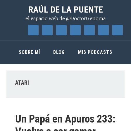
Saltar
Saltar
Saltar
RAÚL DE LA PUENTE
a
al
a
el espacio web de @DoctorGenoma
la
contenido
la
navegación
principal
barra
principal
lateral
principal
SOBRE MÍ
BLOG
MIS PODCASTS
ATARI
Un Papá en Apuros 233: