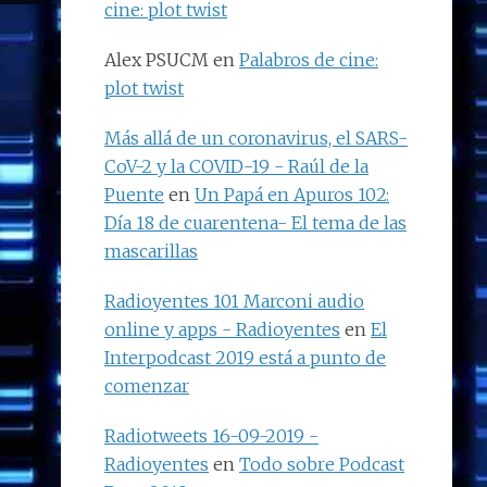
cine: plot twist
Alex PSUCM
en
Palabros de cine:
plot twist
Más allá de un coronavirus, el SARS-
CoV-2 y la COVID-19 - Raúl de la
Puente
en
Un Papá en Apuros 102:
Día 18 de cuarentena- El tema de las
mascarillas
Radioyentes 101 Marconi audio
online y apps - Radioyentes
en
El
Interpodcast 2019 está a punto de
comenzar
Radiotweets 16-09-2019 -
Radioyentes
en
Todo sobre Podcast