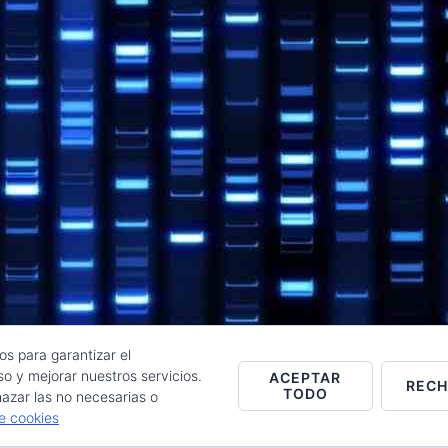
os para garantizar el
o y mejorar nuestros servicios.
ACEPTAR
REC
TODO
Raúl de la Puente - Derechos reservados© 2026 ·
Acceder
azar las no necesarias o
de cookies