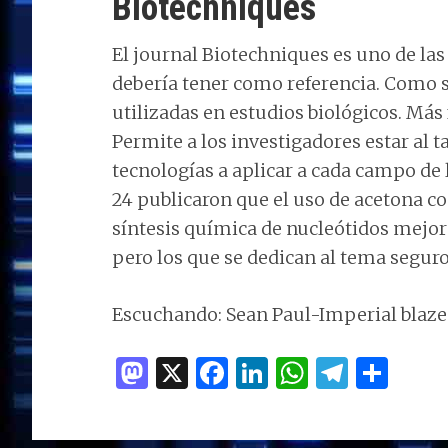
Biotechniques
El journal Biotechniques es uno de la
debería tener como referencia. Como s
utilizadas en estudios biológicos. Má
Permite a los investigadores estar al 
tecnologías a aplicar a cada campo de l
24 publicaron que el uso de acetona co
síntesis química de nucleótidos mejora
pero los que se dedican al tema seguro 
Escuchando: Sean Paul-Imperial blaze
M
X
F
Li
W
T
C
as
a
n
h
el
o
to
ce
k
at
e
m