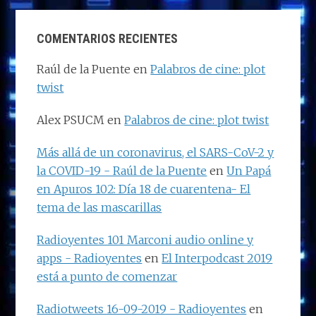
COMENTARIOS RECIENTES
Raúl de la Puente
en
Palabros de cine: plot
twist
Alex PSUCM
en
Palabros de cine: plot twist
Más allá de un coronavirus, el SARS-CoV-2 y
la COVID-19 - Raúl de la Puente
en
Un Papá
en Apuros 102: Día 18 de cuarentena- El
tema de las mascarillas
Radioyentes 101 Marconi audio online y
apps - Radioyentes
en
El Interpodcast 2019
está a punto de comenzar
Radiotweets 16-09-2019 - Radioyentes
en