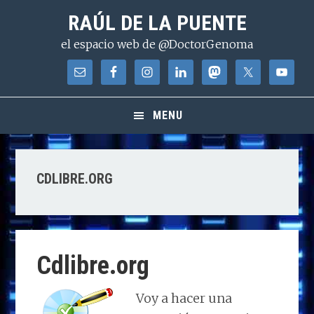
Saltar
Saltar
Saltar
RAÚL DE LA PUENTE
a
al
a
el espacio web de @DoctorGenoma
la
contenido
la
navegación
principal
barra
principal
lateral
principal
MENU
CDLIBRE.ORG
Cdlibre.org
Voy a hacer una