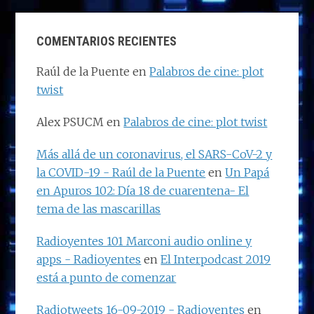
COMENTARIOS RECIENTES
Raúl de la Puente
en
Palabros de cine: plot
twist
Alex PSUCM
en
Palabros de cine: plot twist
Más allá de un coronavirus, el SARS-CoV-2 y
la COVID-19 - Raúl de la Puente
en
Un Papá
en Apuros 102: Día 18 de cuarentena- El
tema de las mascarillas
Radioyentes 101 Marconi audio online y
apps - Radioyentes
en
El Interpodcast 2019
está a punto de comenzar
Radiotweets 16-09-2019 - Radioyentes
en