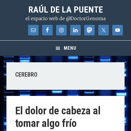
Saltar
Saltar
Saltar
RAÚL DE LA PUENTE
a
al
a
el espacio web de @DoctorGenoma
la
contenido
la
navegación
principal
barra
principal
lateral
principal
MENU
CEREBRO
El dolor de cabeza al
tomar algo frío