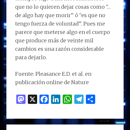
que no lo quieren dejar cosas como “…
de algo hay que morir” ó “es que no
tengo fuerza de voluntad”. Pues me
parece que meterse algo en el cuerpo
que produce más de veinte mil
cambios es una razón considerable
para dejarlo.
Fuente: Pleasance E.D. et al. en
publicación online de Nature
M
X
F
Li
W
T
C
as
a
n
h
el
o
to
ce
k
at
e
m
d
b
e
s
g
p
BARRA