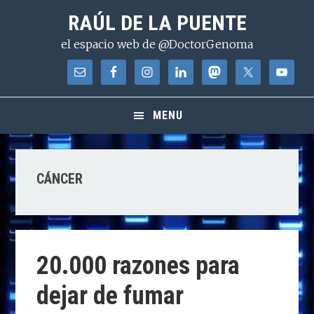
Saltar
Saltar
Saltar
RAÚL DE LA PUENTE
a
al
a
el espacio web de @DoctorGenoma
la
contenido
la
navegación
principal
barra
principal
lateral
principal
MENU
CÁNCER
20.000 razones para
dejar de fumar