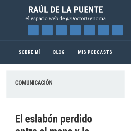
Saltar
Saltar
Saltar
RAÚL DE LA PUENTE
a
al
a
el espacio web de @DoctorGenoma
la
contenido
la
navegación
principal
barra
principal
lateral
principal
SOBRE MÍ
BLOG
MIS PODCASTS
COMUNICACIÓN
El eslabón perdido