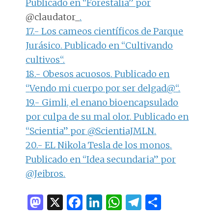
Publicado en “
Forestalia
” por
@claudator_
.
17.-
Los cameos científicos de Parque
Jurásico
. Publicado en “
Cultivando
cultivos
“.
18.-
Obesos acuosos
. Publicado en
“
Vendo mi cuerpo por ser delgad@
“.
19.-
Gimli, el enano bioencapsulado
por culpa de su mal olor
. Publicado en
“
Scientia
” por
@ScientiaJMLN
.
20.-
EL Nikola Tesla de los monos
.
Publicado en “
Idea secundaria
” por
@Jeibros
.
M
X
F
Li
W
T
C
as
a
n
h
el
o