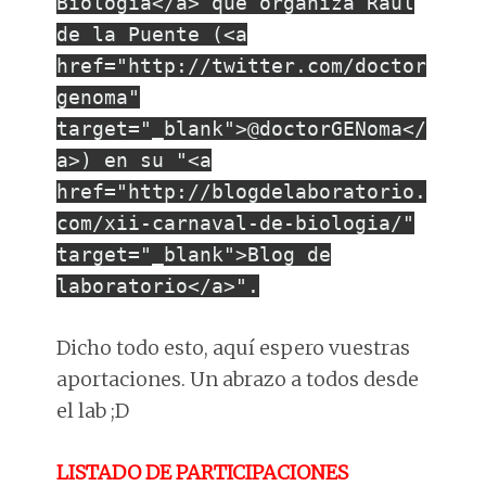
Biología</a> que organiza Raúl
de la Puente (<a
href="http://twitter.com/doctor
genoma"
target="_blank">@doctorGENoma</
a>) en su "<a
href="http://blogdelaboratorio.
com/xii-carnaval-de-biologia/"
target="_blank">Blog de
laboratorio</a>".
Dicho todo esto, aquí espero vuestras
aportaciones. Un abrazo a todos desde
el lab ;D
LISTADO DE PARTICIPACIONES