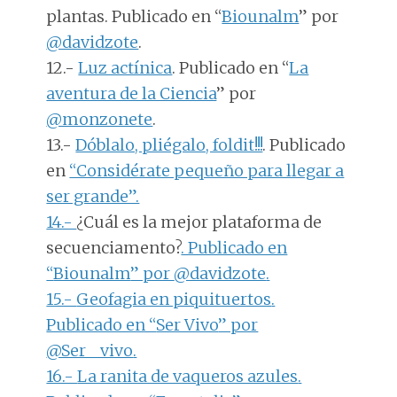
plantas. Publicado en “
Biounalm
” por
@davidzote
.
12.-
Luz actínica
. Publicado en “
La
aventura de la Ciencia
” por
@monzonete
.
13.-
Dóblalo, pliégalo, foldit!!!
. Publicado
en
“Considérate pequeño para llegar a
ser grande”.
14.-
¿Cuál es la mejor plataforma de
secuenciamento?
. Publicado en
“
Biounalm
” por
@davidzote
.
15.-
Geofagia en piquituertos
.
Publicado en “
Ser Vivo
” por
@Ser__vivo
.
16.-
La ranita de vaqueros azules
.