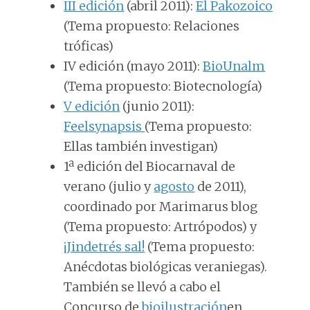
III edición
(abril 2011):
El Pakozoico
(Tema propuesto: Relaciones
tróficas)
IV edición
(mayo 2011):
BioUnalm
(Tema propuesto: Biotecnología)
V edición
(junio 2011):
Feelsynapsis
(Tema propuesto:
Ellas también investigan)
1ª edición del Biocarnaval de
verano (
julio
y
agosto
de 2011),
coordinado por
Marimarus blog
(Tema propuesto: Artrópodos) y
¡Jindetrés sal!
(Tema propuesto:
Anécdotas biológicas veraniegas).
También se llevó a cabo el
Concurso de
bioilustración
en