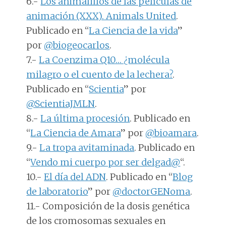
6.-
Los animalillos de las películas de
animación (XXX). Animals United
.
Publicado en “
La Ciencia de la vida
”
por
@biogeocarlos
.
7.-
La Coenzima Q10… ¿molécula
milagro o el cuento de la lechera?
.
Publicado en “
Scientia
” por
@ScientiaJMLN
.
8.-
La última procesión
. Publicado en
“
La Ciencia de Amara
” por
@bioamara
.
9.-
La tropa avitaminada
. Publicado en
“
Vendo mi cuerpo por ser delgad@
“.
10.-
El día del ADN
. Publicado en “
Blog
de laboratorio
” por
@doctorGENoma
.
11.- Composición de la dosis genética
de los cromosomas sexuales en