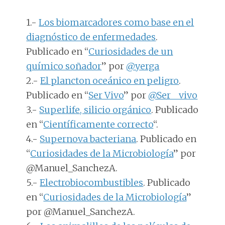
1.-
Los biomarcadores como base en el
diagnóstico de enfermedades
.
Publicado en “
Curiosidades de un
químico soñador
” por
@yerga
2.-
El plancton oceánico en peligro
.
Publicado en “
Ser Vivo
” por
@Ser__vivo
3.-
Superlife, silicio orgánico
. Publicado
en “
Científicamente correcto
“.
4.-
Supernova bacteriana
. Publicado en
“
Curiosidades de la Microbiología
” por
@Manuel_SanchezA.
5.-
Electrobiocombustibles
. Publicado
en “
Curiosidades de la Microbiología
”
por @Manuel_SanchezA.