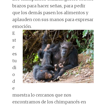
brazos para hacer señas, para pedir
que los demás pasen los alimentos y
aplauden con sus manos para expresar
emoción.
E
st
e
es
tu
di
o
d
e
muestra lo cercanos que nos
encontramos de los chimpancés en