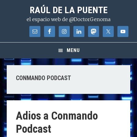
Saltar
Saltar
Saltar
RAÚL DE LA PUENTE
a
al
a
el espacio web de @DoctorGenoma
la
contenido
la
navegación
principal
barra
principal
lateral
principal
MENU
CONMANDO PODCAST
Adios a Conmando
Podcast