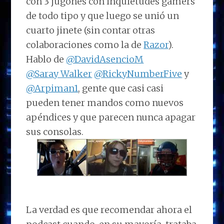
con 3 jugones con inquietudes gamers
de todo tipo y que luego se unió un
cuarto jinete (sin contar otras
colaboraciones como la de
Razor
).
Hablo de
@DavidAsencioM
@Saray_Walker
@RickyNumberFive
y
@Arpiman1
, gente que casi casi
pueden tener mandos como nuevos
apéndices y que parecen nunca apagar
sus consolas.
La verdad es que recomendar ahora el