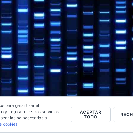
os para garantizar el
o y mejorar nuestros servicios.
ACEPTAR
REC
TODO
Raúl de la Puente - Derechos reservados© 2026 ·
Acceder
azar las no necesarias o
de cookies