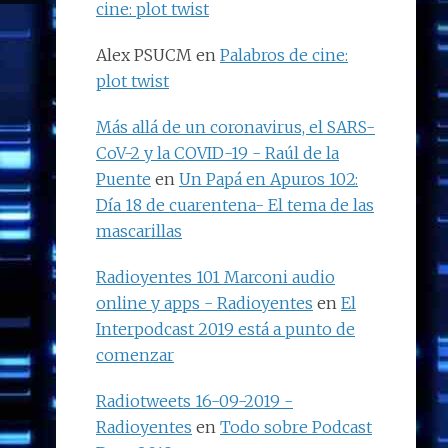
cine: plot twist
Alex PSUCM
en
Palabros de cine:
plot twist
Más allá de un coronavirus, el SARS-
CoV-2 y la COVID-19 - Raúl de la
Puente
en
Un Papá en Apuros 102:
Día 18 de cuarentena- El tema de las
mascarillas
Radioyentes 101 Marconi audio
online y apps - Radioyentes
en
El
Interpodcast 2019 está a punto de
comenzar
Radiotweets 16-09-2019 -
Radioyentes
en
Todo sobre Podcast