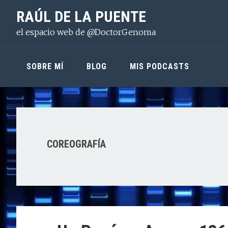
Saltar
Saltar
Saltar
RAÚL DE LA PUENTE
a
al
a
el espacio web de @DoctorGenoma
la
contenido
la
navegación
principal
barra
principal
lateral
SOBRE MÍ
BLOG
MIS PODCASTS
principal
COREOGRAFÍA