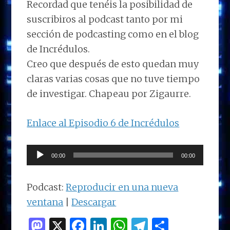
Recordad que tenéis la posibilidad de
suscribiros al podcast tanto por mi
sección de podcasting como en el blog
de Incrédulos.
Creo que después de esto quedan muy
claras varias cosas que no tuve tiempo
de investigar. Chapeau por Zigaurre.
Enlace al Episodio 6 de Incrédulos
Reproductor
00:00
00:00
de
audio
Podcast:
Reproducir en una nueva
ventana
|
Descargar
M
X
F
Li
W
T
C