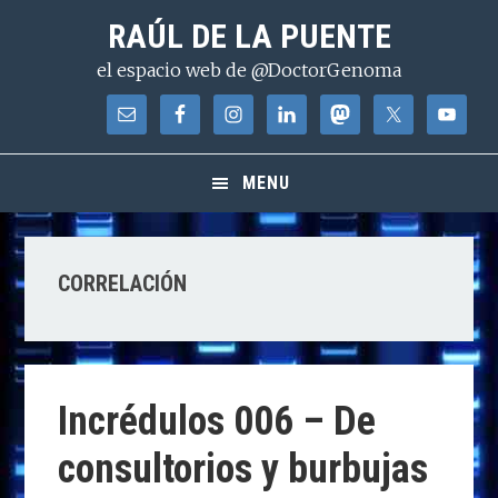
Saltar
Saltar
Saltar
RAÚL DE LA PUENTE
a
al
a
el espacio web de @DoctorGenoma
la
contenido
la
navegación
principal
barra
principal
lateral
principal
MENU
CORRELACIÓN
Incrédulos 006 – De
consultorios y burbujas