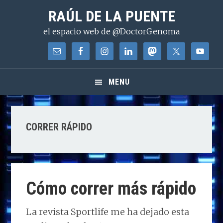
Saltar
Saltar
Saltar
RAÚL DE LA PUENTE
a
al
a
el espacio web de @DoctorGenoma
la
contenido
la
navegación
principal
barra
principal
lateral
principal
MENU
CORRER RÁPIDO
Cómo correr más rápido
La revista Sportlife me ha dejado esta