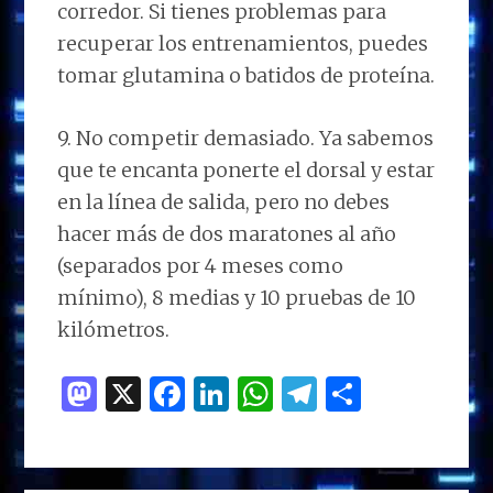
corredor. Si tienes problemas para
recuperar los entrenamientos, puedes
tomar glutamina o batidos de proteína.
9. No competir demasiado. Ya sabemos
que te encanta ponerte el dorsal y estar
en la línea de salida, pero no debes
hacer más de dos maratones al año
(separados por 4 meses como
mínimo), 8 medias y 10 pruebas de 10
kilómetros.
M
X
F
Li
W
T
C
as
a
n
h
el
o
to
ce
k
at
e
m