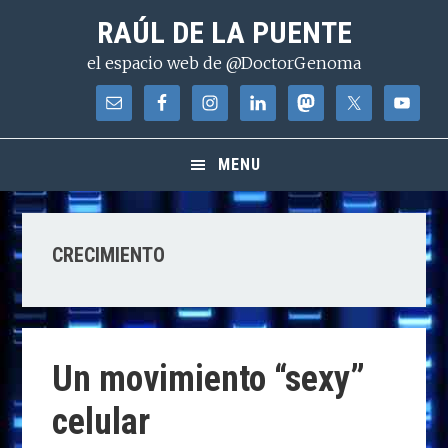
Saltar
Saltar
Saltar
RAÚL DE LA PUENTE
a
al
a
el espacio web de @DoctorGenoma
la
contenido
la
navegación
principal
barra
principal
lateral
principal
MENU
CRECIMIENTO
Un movimiento “sexy”
celular