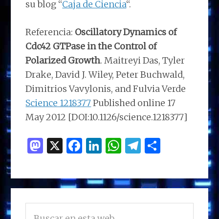
su blog “
Caja de Ciencia
“.
Referencia:
Oscillatory Dynamics of
Cdc42 GTPase in the Control of
Polarized Growth
. Maitreyi Das, Tyler
Drake, David J. Wiley, Peter Buchwald,
Dimitrios Vavylonis, and Fulvia Verde
Science 1218377
Published online 17
May 2012 [DOI:10.1126/science.1218377]
M
X
F
Li
W
T
C
as
a
n
h
el
o
to
ce
k
at
e
m
d
b
e
s
g
p
BARRA
o
o
dI
A
ra
ar
Buscar
LATERAL