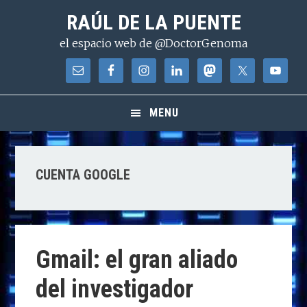
Saltar
Saltar
Saltar
RAÚL DE LA PUENTE
a
al
a
el espacio web de @DoctorGenoma
la
contenido
la
navegación
principal
barra
principal
lateral
principal
MENU
CUENTA GOOGLE
Gmail: el gran aliado
del investigador