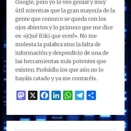
Google, pero yo lo veo genial y muy
útil mientras que la gran mayoría de la
gente que conozco se queda con los
ojos abiertos y lo primero que me dice
es: «¡Qué friki que eres!». No me
molesta la palabra sino la falta de
información y desperdicio de una de
las herramientas más potentes que
existen. Probádlo los que aún no lo
hayáis catado y ya me contaréis.
M
X
F
Li
W
T
C
as
a
n
h
el
o
to
ce
k
at
e
m
d
b
e
s
g
p
BARRA