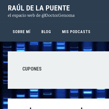
Saltar
Saltar
Saltar
RAÚL DE LA PUENTE
a
al
a
el espacio web de @DoctorGenoma
la
contenido
la
navegación
principal
barra
principal
lateral
SOBRE MÍ
BLOG
MIS PODCASTS
principal
CUPONES