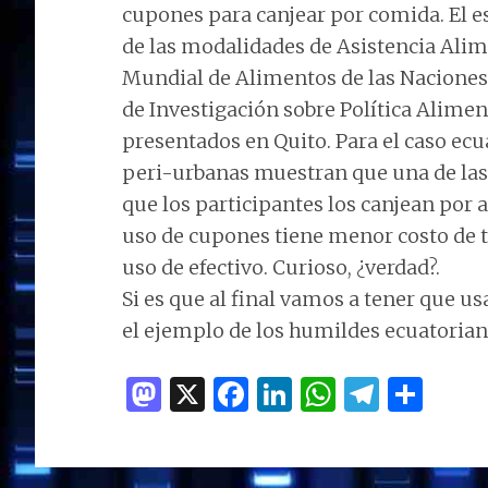
cupones para canjear por comida. El 
de las modalidades de Asistencia Alim
Mundial de Alimentos de las Naciones 
de Investigación sobre Política Aliment
presentados en Quito. Para el caso ecu
peri-urbanas muestran que una de las
que los participantes los canjean por a
uso de cupones tiene menor costo de t
uso de efectivo. Curioso, ¿verdad?.
Si es que al final vamos a tener que 
el ejemplo de los humildes ecuatorian
M
X
F
Li
W
T
C
as
a
n
h
el
o
to
ce
k
at
e
m