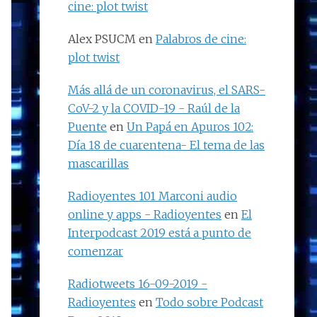
cine: plot twist
Alex PSUCM
en
Palabros de cine:
plot twist
Más allá de un coronavirus, el SARS-
CoV-2 y la COVID-19 - Raúl de la
Puente
en
Un Papá en Apuros 102:
Día 18 de cuarentena- El tema de las
mascarillas
Radioyentes 101 Marconi audio
online y apps - Radioyentes
en
El
Interpodcast 2019 está a punto de
comenzar
Radiotweets 16-09-2019 -
Radioyentes
en
Todo sobre Podcast