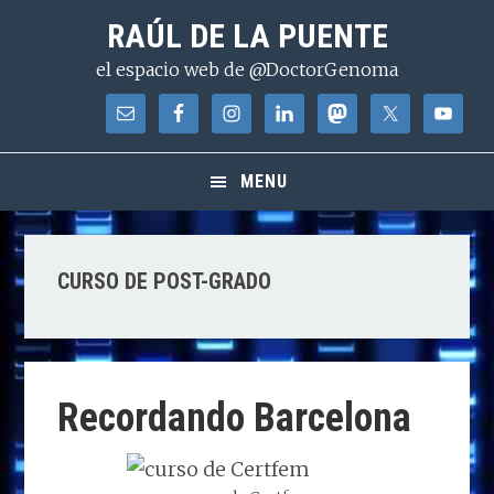
Saltar
Saltar
Saltar
RAÚL DE LA PUENTE
a
al
a
el espacio web de @DoctorGenoma
la
contenido
la
navegación
principal
barra
principal
lateral
principal
MENU
CURSO DE POST-GRADO
Recordando Barcelona