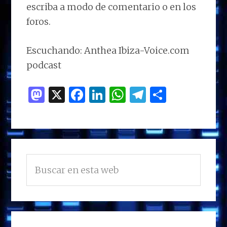
escriba a modo de comentario o en los
foros.
Escuchando: Anthea Ibiza-Voice.com
podcast
M
X
F
Li
W
T
C
as
a
n
h
el
o
to
ce
k
at
e
m
d
b
e
s
g
p
BARRA
o
o
dI
A
ra
ar
Buscar
LATERAL
n
o
n
p
m
ti
en
PRINCIPAL
esta
k
p
r
web