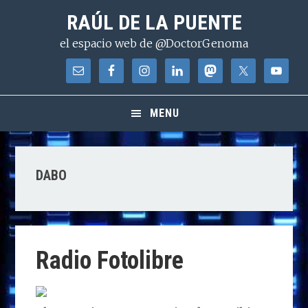
Saltar
Saltar
Saltar
RAÚL DE LA PUENTE
a
al
a
el espacio web de @DoctorGenoma
la
contenido
la
navegación
principal
barra
principal
lateral
principal
MENU
DABO
Radio Fotolibre