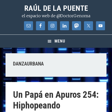
Saltar
Saltar
Saltar
RAÚL DE LA PUENTE
a
al
a
el espacio web de @DoctorGenoma
la
contenido
la
navegación
principal
barra
principal
lateral
principal
MENU
DANZAURBANA
Un Papá en Apuros 254:
Hiphopeando