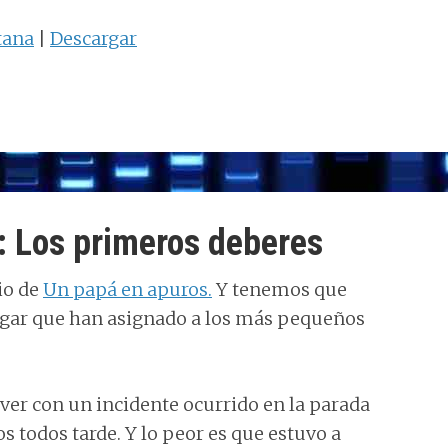
teclas
tana
|
Descargar
de
flecha
arriba/abajo
para
aumentar
o
disminuir
: Los primeros deberes
el
io de
Un papá en apuros.
Y tenemos que
volumen.
gar que han asignado a los más pequeños
ver con un incidente ocurrido en la parada
 todos tarde. Y lo peor es que estuvo a