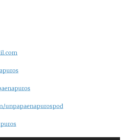
il.com
napuros
paenapuros
om/unpapaenapurospod
apuros