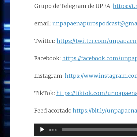
Grupo de Telegram de UPEA:
https://
email:
unpapaenapurospodcast@gma
Twitter:
https://twitter.com/unpapae
Facebook:
https://facebook.com/unpa
Instagram:
https://www.instagram.c
TikTok:
https://tiktok.com/unpapaen
Feed acortado
https://bit.ly/unpapaen
Reproductor
00:00
de