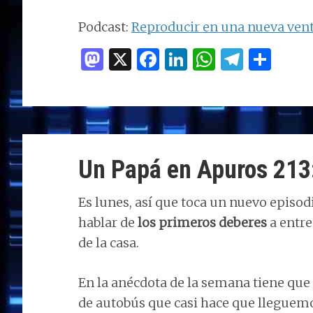
audio
Podcast:
Reproducir en una nueva ven
M
X
F
Li
W
T
C
as
a
n
h
el
o
to
ce
k
at
e
m
d
b
e
s
g
p
o
o
dI
A
ra
ar
Un Papá en Apuros 213
n
o
n
p
m
ti
k
p
r
Es lunes, así que toca un nuevo episod
hablar de
los primeros deberes
a entre
de la casa.
En la anécdota de la semana tiene que 
de autobús que casi hace que lleguemos