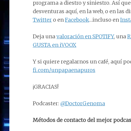
programa a diestro y siniestro. Así qu
desventuras aquí, en la web, o en las 
Twitter
o en
Facebook
…incluso en
Ins
Deja una
valoración en SPOTIFY
, una
R
GUSTA en iVOOX
Y si quiere regalarnos un café, aquí po
fi.com/unpapaenapuros
¡GRACIAS!
Podcaster:
@DoctorGenoma
Métodos de contacto del mejor podcas