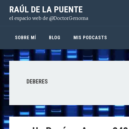
Saltar
Saltar
Saltar
RAÚL DE LA PUENTE
a
al
a
el espacio web de @DoctorGenoma
la
contenido
la
navegación
principal
barra
principal
lateral
SOBRE MÍ
BLOG
MIS PODCASTS
principal
DEBERES