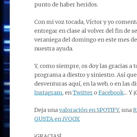
punto de haber heridos.
Con mi voz tocada, Víctor y yo comen
entregar en clase al volver del fin d
veraniega del domingo en este mes de
nuestra ayuda.
Y, como siempre, os doy las gracias a t
programa a diestro y siniestro. Así qu
desventuras aquí, en la web, o en las d
Instagram
, en
Twitter
o
Facebook
… Y 
Deja una
valoración en SPOTIFY
, una
R
GUSTA en iVOOX
¡GRACIAS!