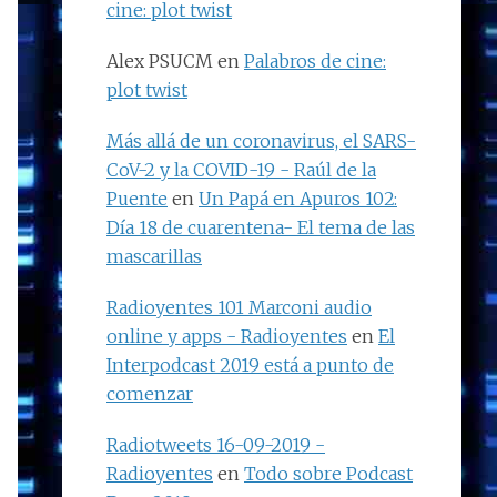
cine: plot twist
Alex PSUCM
en
Palabros de cine:
plot twist
Más allá de un coronavirus, el SARS-
CoV-2 y la COVID-19 - Raúl de la
Puente
en
Un Papá en Apuros 102:
Día 18 de cuarentena- El tema de las
mascarillas
Radioyentes 101 Marconi audio
online y apps - Radioyentes
en
El
Interpodcast 2019 está a punto de
comenzar
Radiotweets 16-09-2019 -
Radioyentes
en
Todo sobre Podcast