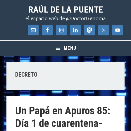
Saltar
Saltar
Saltar
RAÚL DE LA PUENTE
a
al
a
el espacio web de @DoctorGenoma
la
contenido
la
navegación
principal
barra
principal
lateral
principal
MENU
DECRETO
Un Papá en Apuros 85:
Día 1 de cuarentena-