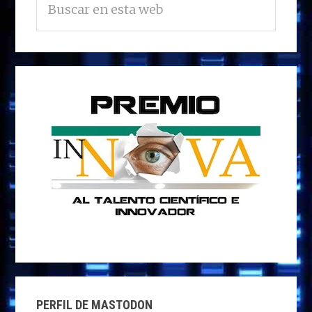
LATERAL
n
o
n
p
m
ti
en
PRINCIPAL
esta
k
p
r
web
PERFIL DE MASTODON