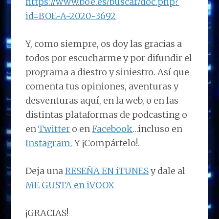
https://www.boe.es/buscar/doc.php?
id=BOE-A-2020-3692
Y, como siempre, os doy las gracias a
todos por escucharme y por difundir el
programa a diestro y siniestro. Así que
comenta tus opiniones, aventuras y
desventuras aquí, en la web, o en las
distintas plataformas de podcasting o
en
Twitter
o en
Facebook
…incluso en
Instagram.
Y ¡Compártelo!.
Deja una
RESEÑA EN iTUNES
y dale al
ME GUSTA en iVOOX
¡GRACIAS!