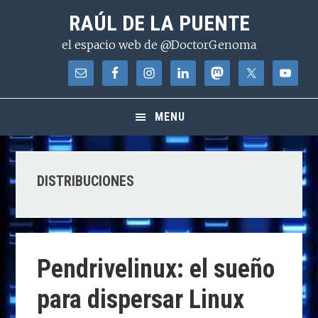
Saltar
Saltar
Saltar
RAÚL DE LA PUENTE
a
al
a
el espacio web de @DoctorGenoma
la
contenido
la
navegación
principal
barra
principal
lateral
principal
MENU
DISTRIBUCIONES
Pendrivelinux: el sueño
para dispersar Linux