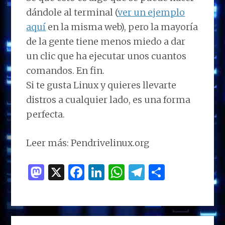
dándole al terminal (
ver un ejemplo
aquí
en la misma web), pero la mayoría
de la gente tiene menos miedo a dar
un clic que ha ejecutar unos cuantos
comandos. En fin.
Si te gusta Linux y quieres llevarte
distros a cualquier lado, es una forma
perfecta.
Leer más: Pendrivelinux.org
M
X
F
Li
W
T
C
as
a
n
h
el
o
to
ce
k
at
e
m
d
b
e
s
g
p
BARRA