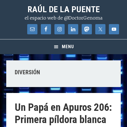
Saltar
Saltar
Saltar
RAÚL DE LA PUENTE
a
al
a
el espacio web de @DoctorGenoma
la
contenido
la
navegación
principal
barra
principal
lateral
principal
MENU
DIVERSIÓN
Un Papá en Apuros 206:
Primera píldora blanca