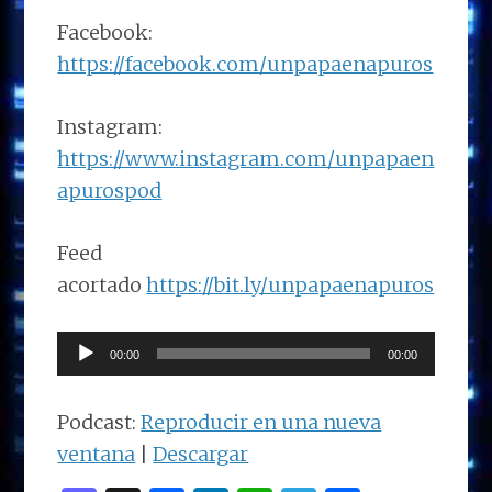
Facebook:
https://facebook.com/unpapaenapuros
Instagram:
https://www.instagram.com/unpapaen
apurospod
Feed
acortado
https://bit.ly/unpapaenapuros
Reproductor
00:00
00:00
de
audio
Podcast:
Reproducir en una nueva
ventana
|
Descargar