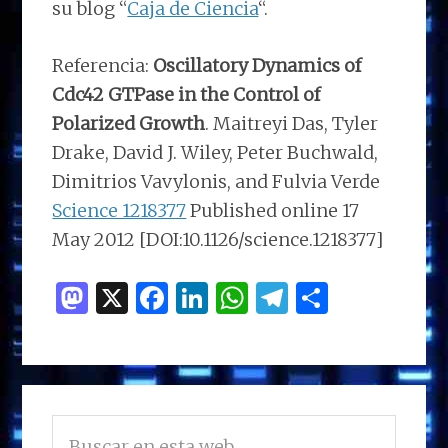
su blog “
Caja de Ciencia
“.
Referencia:
Oscillatory Dynamics of
Cdc42 GTPase in the Control of
Polarized Growth
. Maitreyi Das, Tyler
Drake, David J. Wiley, Peter Buchwald,
Dimitrios Vavylonis, and Fulvia Verde
Science 1218377
Published online 17
May 2012 [DOI:10.1126/science.1218377]
M
X
F
Li
W
T
C
as
a
n
h
el
o
to
ce
k
at
e
m
d
b
e
s
g
p
BARRA
o
o
dI
A
ra
ar
Buscar
LATERAL