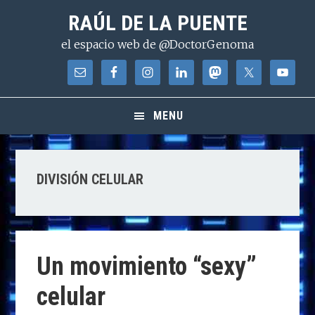
Saltar
Saltar
Saltar
RAÚL DE LA PUENTE
a
al
a
el espacio web de @DoctorGenoma
la
contenido
la
navegación
principal
barra
principal
lateral
principal
MENU
DIVISIÓN CELULAR
Un movimiento “sexy”
celular