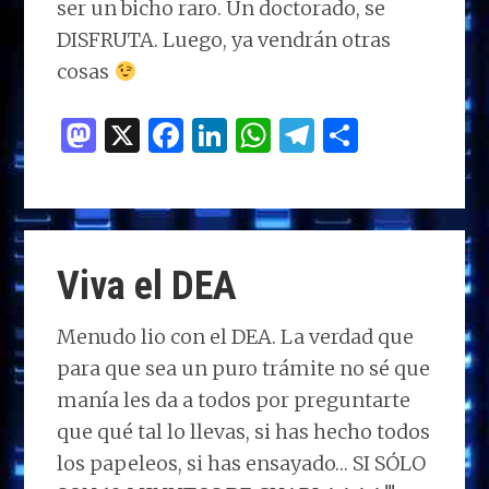
ser un bicho raro. Un doctorado, se
DISFRUTA. Luego, ya vendrán otras
cosas
M
X
F
Li
W
T
C
as
a
n
h
el
o
to
ce
k
at
e
m
d
b
e
s
g
p
o
o
dI
A
ra
ar
Viva el DEA
n
o
n
p
m
ti
k
p
r
Menudo lio con el DEA. La verdad que
para que sea un puro trámite no sé que
manía les da a todos por preguntarte
que qué tal lo llevas, si has hecho todos
los papeleos, si has ensayado… SI SÓLO