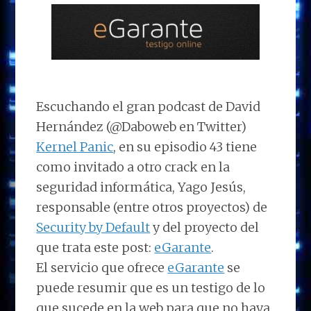
Escuchando el gran podcast de David
Hernández (@Daboweb en Twitter)
Kernel Panic
, en su episodio 43 tiene
como invitado a otro crack en la
seguridad informática, Yago Jesús,
responsable (entre otros proyectos) de
Security by Default
y del proyecto del
que trata este post:
eGarante
.
El servicio que ofrece
eGarante
se
puede resumir que es un testigo de lo
que sucede en la web para que no haya