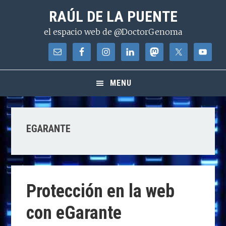
Saltar
Saltar
Saltar
RAÚL DE LA PUENTE
a
al
a
el espacio web de @DoctorGenoma
la
contenido
la
navegación
principal
barra
principal
lateral
principal
MENU
EGARANTE
Protección en la web
con eGarante