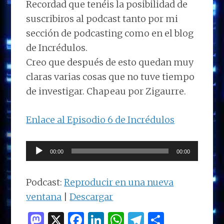
Recordad que tenéis la posibilidad de
suscribiros al podcast tanto por mi
sección de podcasting como en el blog
de Incrédulos.
Creo que después de esto quedan muy
claras varias cosas que no tuve tiempo
de investigar. Chapeau por Zigaurre.
Enlace al Episodio 6 de Incrédulos
Reproductor
00:00
00:00
de
audio
Podcast:
Reproducir en una nueva
ventana
|
Descargar
M
X
F
Li
W
T
C