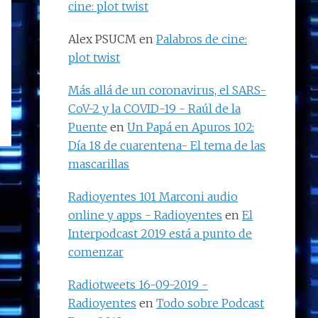
cine: plot twist
Alex PSUCM
en
Palabros de cine:
plot twist
Más allá de un coronavirus, el SARS-
CoV-2 y la COVID-19 - Raúl de la
Puente
en
Un Papá en Apuros 102:
Día 18 de cuarentena- El tema de las
mascarillas
Radioyentes 101 Marconi audio
online y apps - Radioyentes
en
El
Interpodcast 2019 está a punto de
comenzar
Radiotweets 16-09-2019 -
Radioyentes
en
Todo sobre Podcast