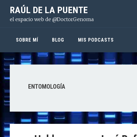
Saltar
Saltar
Saltar
RAÚL DE LA PUENTE
a
al
a
el espacio web de @DoctorGenoma
la
contenido
la
navegación
principal
barra
principal
lateral
SOBRE MÍ
BLOG
MIS PODCASTS
principal
ENTOMOLOGÍA