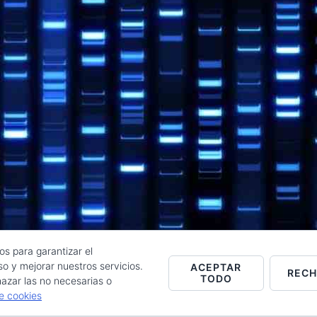
os para garantizar el
o y mejorar nuestros servicios.
ACEPTAR
REC
TODO
Raúl de la Puente - Derechos reservados© 2026 ·
Acceder
azar las no necesarias o
de cookies