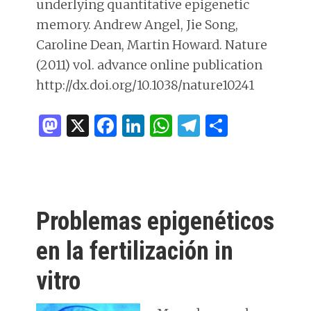
underlying quantitative epigenetic
memory. Andrew Angel, Jie Song,
Caroline Dean, Martin Howard. Nature
(2011) vol. advance online publication
http://dx.doi.org/10.1038/nature10241
M
X
F
Li
W
T
C
as
a
n
h
el
o
to
ce
k
at
e
m
d
b
e
s
g
p
o
o
dI
A
ra
ar
Problemas epigenéticos
n
o
n
p
m
ti
en la fertilización in
k
p
r
vitro