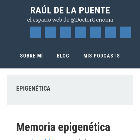
Saltar
Saltar
Saltar
RAÚL DE LA PUENTE
a
al
a
el espacio web de @DoctorGenoma
la
contenido
la
navegación
principal
barra
principal
lateral
principal
SOBRE MÍ
BLOG
MIS PODCASTS
EPIGENÉTICA
Memoria epigenética