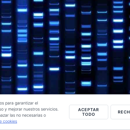
os para garantizar el
o y mejorar nuestros servicios.
ACEPTAR
REC
TODO
Raúl de la Puente - Derechos reservados© 2026 ·
Acceder
azar las no necesarias o
de cookies