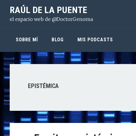
Saltar
Saltar
Saltar
RAÚL DE LA PUENTE
a
al
a
el espacio web de @DoctorGenoma
la
contenido
la
navegación
principal
barra
principal
lateral
SOBRE MÍ
BLOG
MIS PODCASTS
principal
EPISTÉMICA