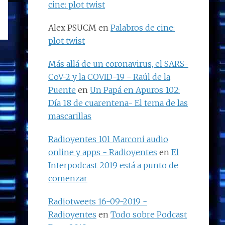
cine: plot twist
Alex PSUCM
en
Palabros de cine:
plot twist
Más allá de un coronavirus, el SARS-
CoV-2 y la COVID-19 - Raúl de la
Puente
en
Un Papá en Apuros 102:
Día 18 de cuarentena- El tema de las
mascarillas
Radioyentes 101 Marconi audio
online y apps - Radioyentes
en
El
Interpodcast 2019 está a punto de
comenzar
Radiotweets 16-09-2019 -
Radioyentes
en
Todo sobre Podcast