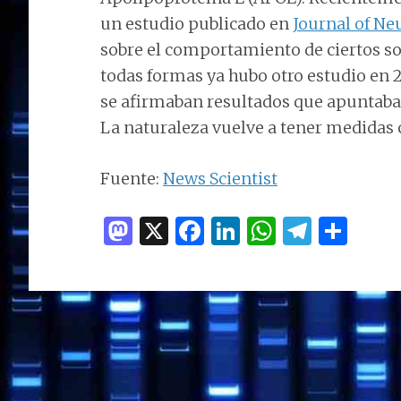
un estudio publicado en
Journal of Ne
sobre el comportamiento de ciertos sol
todas formas ya hubo otro estudio en 
se afirmaban resultados que apuntab
La naturaleza vuelve a tener medidas
Fuente:
News Scientist
M
X
F
Li
W
T
C
as
a
n
h
el
o
to
ce
k
at
e
m
d
b
e
s
g
p
o
o
dI
A
ra
ar
n
o
n
p
m
ti