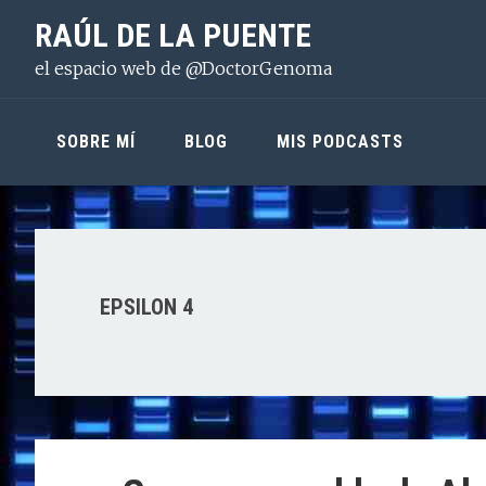
Saltar
Saltar
Saltar
RAÚL DE LA PUENTE
a
al
a
el espacio web de @DoctorGenoma
la
contenido
la
navegación
principal
barra
principal
lateral
SOBRE MÍ
BLOG
MIS PODCASTS
principal
EPSILON 4