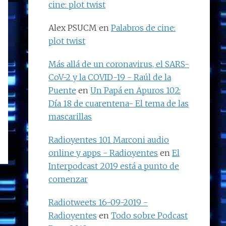
cine: plot twist
Alex PSUCM
en
Palabros de cine:
plot twist
Más allá de un coronavirus, el SARS-
CoV-2 y la COVID-19 - Raúl de la
Puente
en
Un Papá en Apuros 102:
Día 18 de cuarentena- El tema de las
mascarillas
Radioyentes 101 Marconi audio
online y apps - Radioyentes
en
El
Interpodcast 2019 está a punto de
comenzar
Radiotweets 16-09-2019 -
Radioyentes
en
Todo sobre Podcast