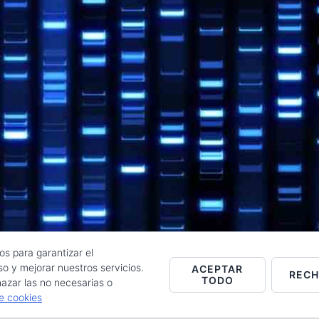
os para garantizar el
o y mejorar nuestros servicios.
ACEPTAR
REC
TODO
Raúl de la Puente - Derechos reservados© 2026 ·
Acceder
azar las no necesarias o
de cookies