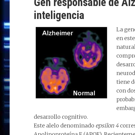
Gen responsable de Alz
inteligencia
La gen
en este
natural
compro
desarr
neurod
tiene d
con do
probabi
embarg
desarrollo cognitivo.
Este alelo denominado
epsilon 4
corres
Apolipoproteína E (APOE). Recienteme