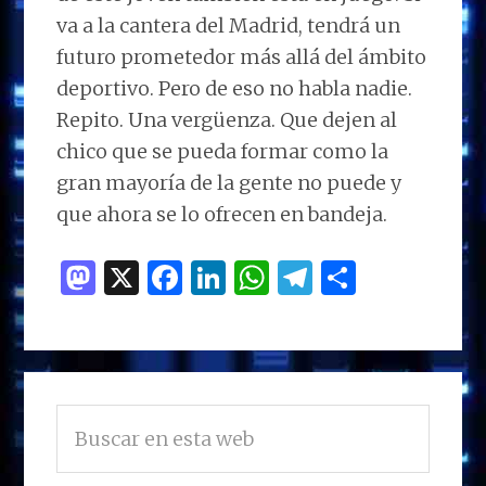
va a la cantera del Madrid, tendrá un
futuro prometedor más allá del ámbito
deportivo. Pero de eso no habla nadie.
Repito. Una vergüenza. Que dejen al
chico que se pueda formar como la
gran mayoría de la gente no puede y
que ahora se lo ofrecen en bandeja.
M
X
F
Li
W
T
C
as
a
n
h
el
o
to
ce
k
at
e
m
d
b
e
s
g
p
BARRA
o
o
dI
A
ra
ar
Buscar
LATERAL
n
o
n
p
m
ti
en
PRINCIPAL
esta
k
p
r