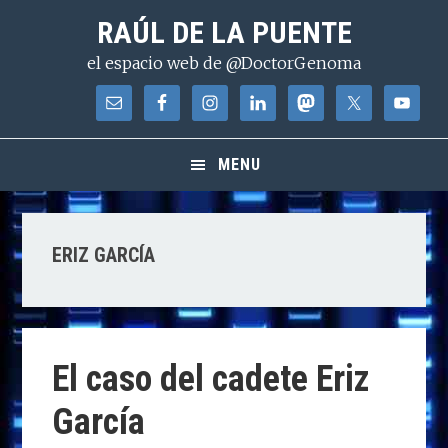
Saltar
Saltar
Saltar
RAÚL DE LA PUENTE
a
al
a
el espacio web de @DoctorGenoma
la
contenido
la
navegación
principal
barra
principal
lateral
principal
MENU
ERIZ GARCÍA
El caso del cadete Eriz
García