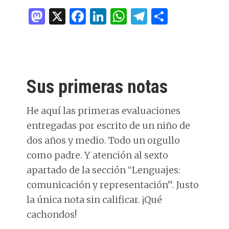
M
X
F
Li
W
T
C
as
a
n
h
el
o
to
ce
k
at
e
m
d
b
e
s
g
p
o
o
dI
A
ra
ar
Sus primeras notas
n
o
n
p
m
ti
k
p
r
He aquí las primeras evaluaciones
entregadas por escrito de un niño de
dos años y medio. Todo un orgullo
como padre. Y atención al sexto
apartado de la sección “Lenguajes:
comunicación y representación”. Justo
la única nota sin calificar. ¡Qué
cachondos!