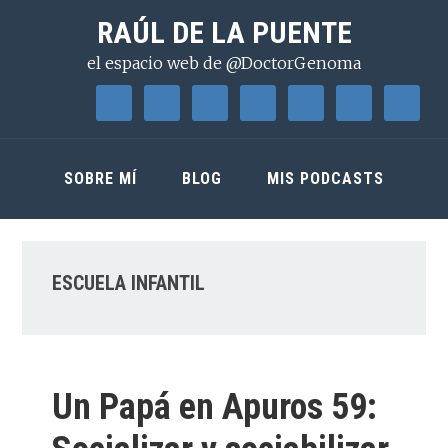
Saltar
Saltar
Saltar
RAÚL DE LA PUENTE
a
al
a
el espacio web de @DoctorGenoma
la
contenido
la
navegación
principal
barra
principal
lateral
principal
SOBRE MÍ
BLOG
MIS PODCASTS
ESCUELA INFANTIL
Un Papá en Apuros 59: