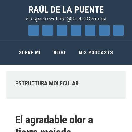
Saltar
Saltar
Saltar
RAÚL DE LA PUENTE
a
al
a
el espacio web de @DoctorGenoma
la
contenido
la
navegación
principal
barra
principal
lateral
principal
SOBRE MÍ
BLOG
MIS PODCASTS
ESTRUCTURA MOLECULAR
El agradable olor a