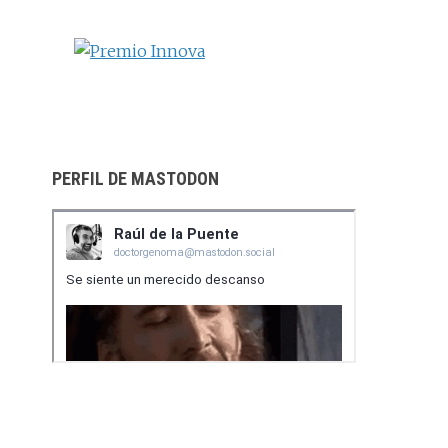
m
t
i
r
PERFIL DE MASTODON