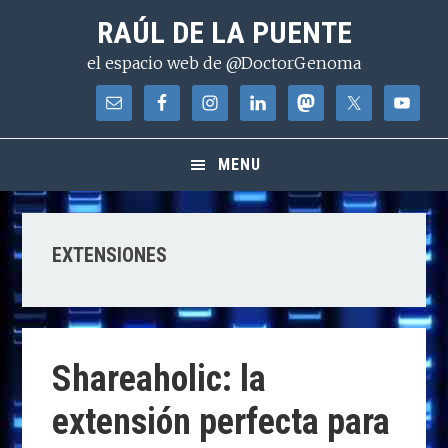
Saltar
Saltar
Saltar
RAÚL DE LA PUENTE
a
al
a
el espacio web de @DoctorGenoma
la
contenido
la
navegación
principal
barra
principal
lateral
principal
MENU
EXTENSIONES
Shareaholic: la
extensión perfecta para