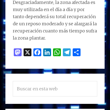
Desgraciadamente, la zona afectada es
muy utilizada en el día a día y por
tanto dependerá su total recuperación
de un reposo moderado y se alargará la
recuperación cuanto más tiempo sufra
la zona plantar.
M
X
F
Li
W
T
C
as
a
n
h
el
o
to
ce
k
at
e
m
d
b
e
s
g
p
BARRA
o
o
dI
A
ra
ar
Buscar
LATERAL
n
o
n
p
m
ti
en
PRINCIPAL
esta
k
p
r
web