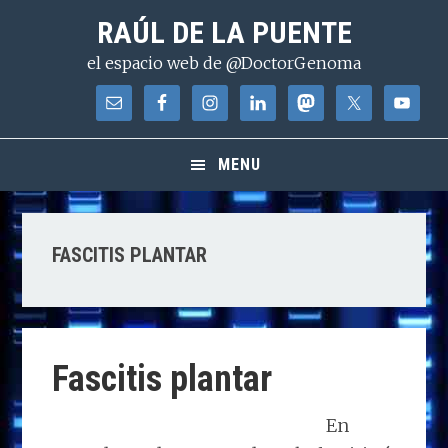
Saltar
Saltar
Saltar
RAÚL DE LA PUENTE
a
al
a
el espacio web de @DoctorGenoma
la
contenido
la
navegación
principal
barra
principal
lateral
principal
MENU
FASCITIS PLANTAR
Fascitis plantar
En