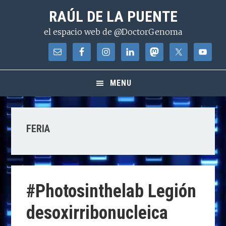
Saltar
Saltar
Saltar
RAÚL DE LA PUENTE
a
al
a
el espacio web de @DoctorGenoma
la
contenido
la
navegación
principal
barra
principal
lateral
principal
MENU
FERIA
#Photosinthelab Legión
desoxirribonucleica