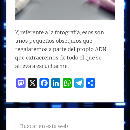
Y, referente a la fotografía, esos son
unos pequeños obsequios que
regalaremos a parte del propio ADN
que extraeremos de todo el que se
atreva a escucharme.
M
X
F
Li
W
T
C
as
a
n
h
el
o
to
ce
k
at
e
m
d
b
e
s
g
p
BARRA
o
o
dI
A
ra
ar
Buscar
LATERAL
n
o
n
p
m
ti
en