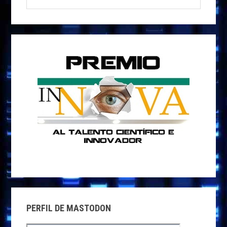
PRINCIPAL
esta
k
p
r
web
PERFIL DE MASTODON