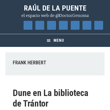
Saltar
Saltar
Saltar
RAÚL DE LA PUENTE
a
al
a
el espacio web de @DoctorGenoma
la
contenido
la
navegación
principal
barra
principal
lateral
principal
MENU
FRANK HERBERT
Dune en La biblioteca
de Trántor