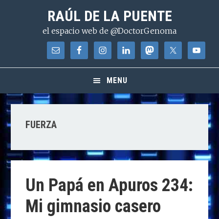
Saltar
Saltar
Saltar
RAÚL DE LA PUENTE
a
al
a
el espacio web de @DoctorGenoma
la
contenido
la
navegación
principal
barra
principal
lateral
principal
MENU
FUERZA
Un Papá en Apuros 234:
Mi gimnasio casero